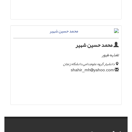
محمد حسین شهیر
تغذیه طیور
دانشیار گروه علوم دامی دانشگاه زنجان
yahoo.com
shahir_mh