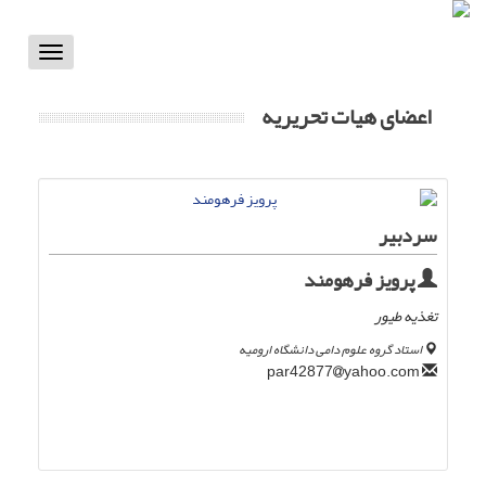
Toggle
vigation
اعضای هیات تحریریه
سردبیر
پرویز فرهومند
تغذیه طیور
استاد گروه علوم دامی دانشگاه ارومیه
yahoo.com
par42877